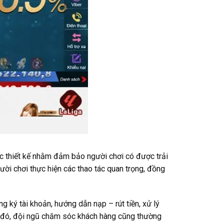
ợc thiết kế nhằm đảm bảo người chơi có được trải
ười chơi thực hiện các thao tác quan trọng, đồng
 ký tài khoản, hướng dẫn nạp – rút tiền, xử lý
ạnh đó, đội ngũ chăm sóc khách hàng cũng thường