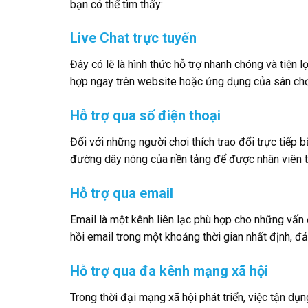
bạn có thể tìm thấy:
Live Chat trực tuyến
Đây có lẽ là hình thức hỗ trợ nhanh chóng và tiện l
hợp ngay trên website hoặc ứng dụng của sân chơi
Hỗ trợ qua số điện thoại
Đối với những người chơi thích trao đổi trực tiếp b
đường dây nóng của nền tảng để được nhân viên tư
Hỗ trợ qua email
Email là một kênh liên lạc phù hợp cho những vấn
hồi email trong một khoảng thời gian nhất định, đả
Hỗ trợ qua đa kênh mạng xã hội
Trong thời đại mạng xã hội phát triển, việc tận dụ