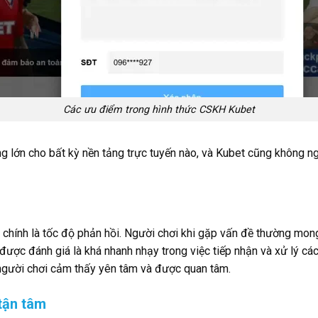
Các ưu điểm trong hình thức CSKH Kubet
g lớn cho bất kỳ nền tảng trực tuyến nào, và Kubet cũng không ngo
 chính là tốc độ phản hồi. Người chơi khi gặp vấn đề thường mo
 được đánh giá là khá nhanh nhạy trong việc tiếp nhận và xử lý cá
p người chơi cảm thấy yên tâm và được quan tâm.
 tận tâm