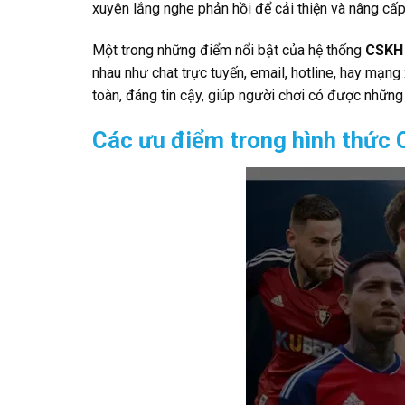
xuyên lắng nghe phản hồi để cải thiện và nâng cấp
Một trong những điểm nổi bật của hệ thống
CSKH
nhau như chat trực tuyến, email, hotline, hay mạng
toàn, đáng tin cậy, giúp người chơi có được những 
Các ưu điểm trong hình thức