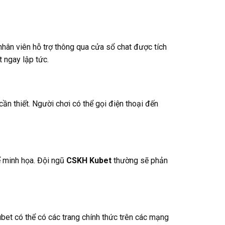
 nhân viên hỗ trợ thông qua cửa sổ chat được tích
 ngay lập tức.
cần thiết. Người chơi có thể gọi điện thoại đến
ể minh họa. Đội ngũ
CSKH Kubet
thường sẽ phản
ubet có thể có các trang chính thức trên các mạng