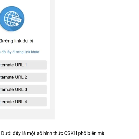
. Dưới đây là một số hình thức CSKH phổ biến mà