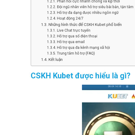
Phản hồi cực nhanh chóng và kịp thời
Đội ngũ nhân viên hỗ trợ siêu bài bản, tận tâm
Hỗ trợ đa dạng được nhiều ngôn ngữ
Hoạt động 24/7
Những hình thức để CSKH Kubet phổ biến
Live Chat trực tuyến
Hỗ trợ qua số điện thoại
Hỗ trợ qua email
Hỗ trợ qua đa kênh mạng xã hội
Trung tâm hỗ trợ (FAQ)
Kết luận
CSKH Kubet được hiểu là gì?