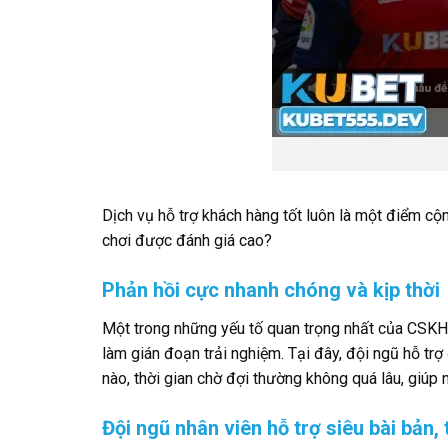
Dịch vụ hỗ trợ khách hàng tốt luôn là một điểm cộn
chơi được đánh giá cao?
Phản hồi cực nhanh chóng và kịp thời
Một trong những yếu tố quan trọng nhất của CSKH
làm gián đoạn trải nghiệm. Tại đây, đội ngũ hỗ trợ
nào, thời gian chờ đợi thường không quá lâu, giú
Đội ngũ nhân viên hỗ trợ siêu bài bản,