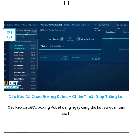
[...]
09
Th4
Các Kèo Cá Cược Boxing Kubet – Chiến Thuật Giúp Thắng Lớn
Các kèo cá cược boxing Kubet đang ngày càng thu hút sự quan tâm
của [...]