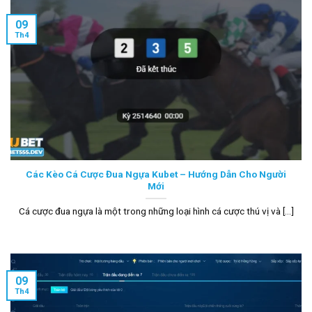
09
Th4
Các Kèo Cá Cược Đua Ngựa Kubet – Hướng Dẫn Cho Người
Mới
Cá cược đua ngựa là một trong những loại hình cá cược thú vị và [...]
09
Th4