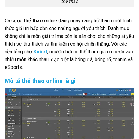
thể thao
Cá cược
thể thao
online đang ngày càng trở thành một hình
thức giải trí hấp dẫn cho những người yêu thích. Danh mục
không chỉ là môn giải trí mà còn là sân chơi cho những ai yêu
thích sự thử thách và tìm kiếm cơ hội chiến thắng. Với các
nền tảng như
Kubet
, người chơi có thể tham gia cá cược vào
nhiều môn khác nhau, đặc biệt là bóng đá, bóng rổ, tennis và
eSports.
Mô tả thể thao online là gì