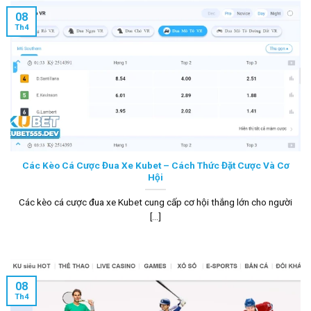
08
Th4
Các Kèo Cá Cược Đua Xe Kubet – Cách Thức Đặt Cược Và Cơ
Hội
Các kèo cá cược đua xe Kubet cung cấp cơ hội thắng lớn cho người
[...]
08
Th4