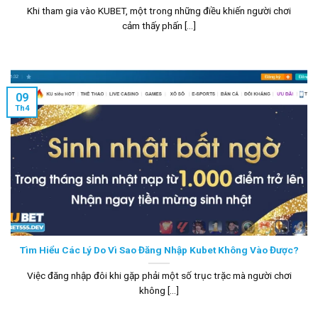
Khi tham gia vào KUBET, một trong những điều khiến người chơi
cảm thấy phấn [...]
09
Th4
Tìm Hiểu Các Lý Do Vì Sao Đăng Nhập Kubet Không Vào Được?
Việc đăng nhập đôi khi gặp phải một số trục trặc mà người chơi
không [...]