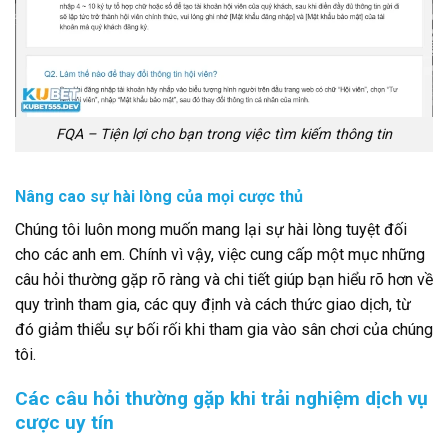
FQA – Tiện lợi cho bạn trong việc tìm kiếm thông tin
Nâng cao sự hài lòng của mọi cược thủ
Chúng tôi luôn mong muốn mang lại sự hài lòng tuyệt đối
cho các anh em. Chính vì vậy, việc cung cấp một mục những
câu hỏi thường gặp rõ ràng và chi tiết giúp bạn hiểu rõ hơn về
quy trình tham gia, các quy định và cách thức giao dịch, từ
đó giảm thiểu sự bối rối khi tham gia vào sân chơi của chúng
tôi.
Các câu hỏi thường gặp khi trải nghiệm dịch vụ
cược uy tín