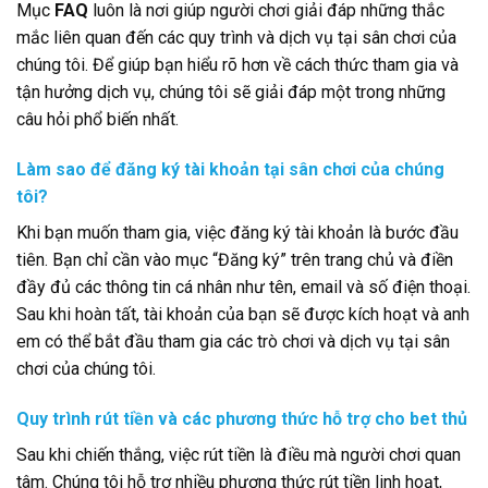
Mục
FAQ
luôn là nơi giúp người chơi giải đáp những thắc
mắc liên quan đến các quy trình và dịch vụ tại sân chơi của
chúng tôi. Để giúp bạn hiểu rõ hơn về cách thức tham gia và
tận hưởng dịch vụ, chúng tôi sẽ giải đáp một trong những
câu hỏi phổ biến nhất.
Làm sao để đăng ký tài khoản tại sân chơi của chúng
tôi?
Khi bạn muốn tham gia, việc đăng ký tài khoản là bước đầu
tiên. Bạn chỉ cần vào mục “Đăng ký” trên trang chủ và điền
đầy đủ các thông tin cá nhân như tên, email và số điện thoại.
Sau khi hoàn tất, tài khoản của bạn sẽ được kích hoạt và anh
em có thể bắt đầu tham gia các trò chơi và dịch vụ tại sân
chơi của chúng tôi.
Quy trình rút tiền và các phương thức hỗ trợ cho bet thủ
Sau khi chiến thắng, việc rút tiền là điều mà người chơi quan
tâm. Chúng tôi hỗ trợ nhiều phương thức rút tiền linh hoạt,