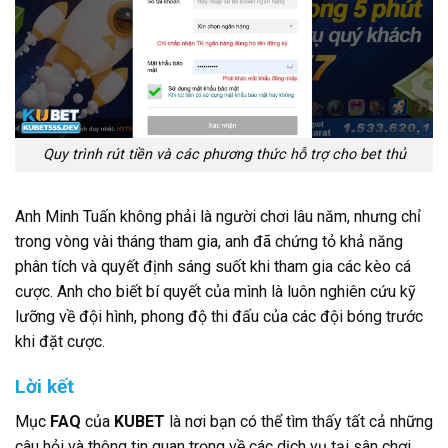
Quy trình rút tiền và các phương thức hỗ trợ cho bet thủ
Anh Minh Tuấn không phải là người chơi lâu năm, nhưng chỉ
trong vòng vài tháng tham gia, anh đã chứng tỏ khả năng
phân tích và quyết định sáng suốt khi tham gia các kèo cá
cược. Anh cho biết bí quyết của mình là luôn nghiên cứu kỹ
lưỡng về đội hình, phong độ thi đấu của các đội bóng trước
khi đặt cược.
Lời kết
Mục
FAQ
của
KUBET
là nơi bạn có thể tìm thấy tất cả những
câu hỏi và thông tin quan trọng về các dịch vụ tại sân chơi.