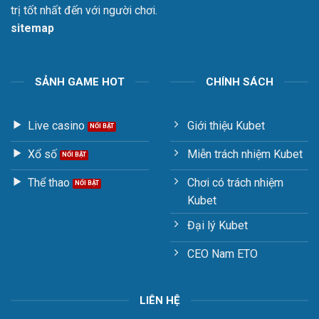
trị tốt nhất đến với người chơi.
sitemap
SẢNH GAME HOT
CHÍNH SÁCH
Live casino
Giới thiệu Kubet
Xổ số
Miễn trách nhiệm Kubet
Thể thao
Chơi có trách nhiệm
Kubet
Đại lý Kubet
CEO Nam ETO
LIÊN HỆ