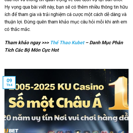
Hy vọng qua bài viết này, bạn sẽ có thêm nhiều thông tin hữu
ích để tham gia và trải nghiệm cá cược một cách dễ dàng và
thuận lợi. Đừng quên tham khảo mục câu hỏi mỗi khi anh em
có thắc mắc.
Tham khảo ngay >>>
Thể Thao Kubet
– Danh Mục Phân
Tích Các Bộ Môn Cực Hot
09
Th4