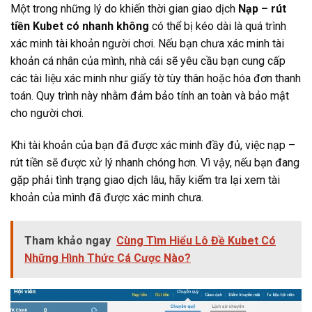
Một trong những lý do khiến thời gian giao dịch
Nạp – rút
tiền Kubet có nhanh không
có thể bị kéo dài là quá trình
xác minh tài khoản người chơi. Nếu bạn chưa xác minh tài
khoản cá nhân của mình, nhà cái sẽ yêu cầu bạn cung cấp
các tài liệu xác minh như giấy tờ tùy thân hoặc hóa đơn thanh
toán. Quy trình này nhằm đảm bảo tính an toàn và bảo mật
cho người chơi.
Khi tài khoản của bạn đã được xác minh đầy đủ, việc nạp –
rút tiền sẽ được xử lý nhanh chóng hơn. Vì vậy, nếu bạn đang
gặp phải tình trạng giao dịch lâu, hãy kiểm tra lại xem tài
khoản của mình đã được xác minh chưa.
Tham khảo ngay
Cùng Tìm Hiểu Lô Đề Kubet Có
Những Hình Thức Cá Cược Nào?