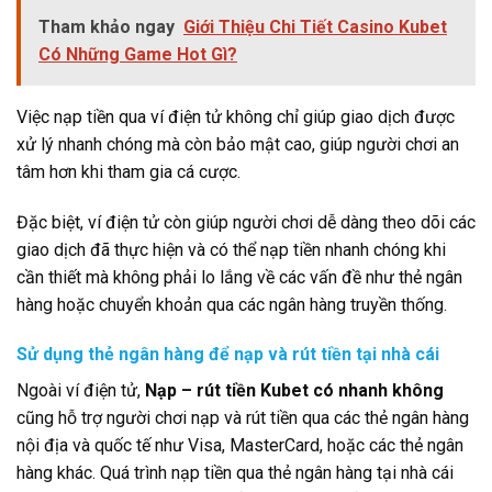
Tham khảo ngay
Giới Thiệu Chi Tiết Casino Kubet
Có Những Game Hot Gì?
Việc nạp tiền qua ví điện tử không chỉ giúp giao dịch được
xử lý nhanh chóng mà còn bảo mật cao, giúp người chơi an
tâm hơn khi tham gia cá cược.
Đặc biệt, ví điện tử còn giúp người chơi dễ dàng theo dõi các
giao dịch đã thực hiện và có thể nạp tiền nhanh chóng khi
cần thiết mà không phải lo lắng về các vấn đề như thẻ ngân
hàng hoặc chuyển khoản qua các ngân hàng truyền thống.
Sử dụng thẻ ngân hàng để nạp và rút tiền tại nhà cái
Ngoài ví điện tử,
Nạp – rút tiền Kubet có nhanh không
cũng hỗ trợ người chơi nạp và rút tiền qua các thẻ ngân hàng
nội địa và quốc tế như Visa, MasterCard, hoặc các thẻ ngân
hàng khác. Quá trình nạp tiền qua thẻ ngân hàng tại nhà cái