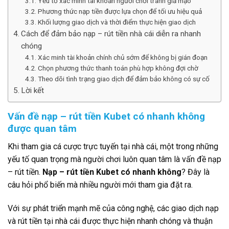
Yếu tố xác minh tài khoản người chơi tránh giả mạo
Phương thức nạp tiền được lựa chọn để tối ưu hiệu quả
Khối lượng giao dịch và thời điểm thực hiện giao dịch
Cách để đảm bảo nạp – rút tiền nhà cái diễn ra nhanh
chóng
Xác minh tài khoản chính chủ sớm để không bị gián đoạn
Chọn phương thức thanh toán phù hợp không đợi chờ
Theo dõi tình trạng giao dịch để đảm bảo không có sự cố
Lời kết
Vấn đề nạp – rút tiền Kubet có nhanh không
được quan tâm
Khi tham gia cá cược trực tuyến tại nhà cái, một trong những
yếu tố quan trọng mà người chơi luôn quan tâm là vấn đề nạp
– rút tiền.
Nạp – rút tiền Kubet có nhanh không
? Đây là
câu hỏi phổ biến mà nhiều người mới tham gia đặt ra.
Với sự phát triển mạnh mẽ của công nghệ, các giao dịch nạp
và rút tiền tại nhà cái được thực hiện nhanh chóng và thuận