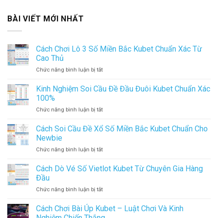
BÀI VIẾT MỚI NHẤT
Cách Chơi Lô 3 Số Miền Bắc Kubet Chuẩn Xác Từ
Cao Thủ
Chức năng bình luận bị tắt
ở
Cách
Chơi
Kinh Nghiệm Soi Cầu Đề Đầu Đuôi Kubet Chuẩn Xác
Lô
100%
3
Chức năng bình luận bị tắt
ở
Số
Kinh
Miền
Nghiệm
Cách Soi Cầu Đề Xổ Số Miền Bắc Kubet Chuẩn Cho
Bắc
Soi
Kubet
Newbie
Cầu
Chuẩn
Chức năng bình luận bị tắt
ở
Đề
Xác
Cách
Đầu
Từ
Soi
Cách Dò Vé Số Vietlot Kubet Từ Chuyên Gia Hàng
Đuôi
Cao
Cầu
Kubet
Đầu
Thủ
Đề
Chuẩn
Chức năng bình luận bị tắt
ở
Xổ
Xác
Cách
Số
100%
Dò
Cách Chơi Bài Úp Kubet – Luật Chơi Và Kinh
Miền
Vé
Bắc
Nghiệm Chiến Thắng