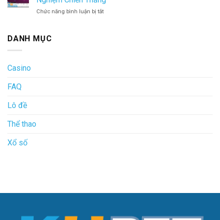
Số
Kubet
Chức năng bình luận bị tắt
ở
Vietlot
Chuẩn
Cách
Kubet
Cho
Chơi
Từ
Newbie
Bài
DANH MỤC
Chuyên
Úp
Gia
Kubet
Hàng
–
Đầu
Casino
Luật
Chơi
FAQ
Và
Kinh
Nghiệm
Lô đề
Chiến
Thắng
Thể thao
Xổ số