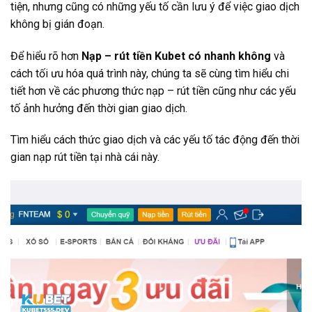
tiện, nhưng cũng có những yếu tố cần lưu ý để việc giao dịch
không bị gián đoạn.
Để hiểu rõ hơn
Nạp – rút tiền Kubet có nhanh không
và
cách tối ưu hóa quá trình này, chúng ta sẽ cùng tìm hiểu chi
tiết hơn về các phương thức nạp – rút tiền cũng như các yếu
tố ảnh hưởng đến thời gian giao dịch.
Tìm hiểu cách thức giao dịch và các yếu tố tác động đến thời
gian nạp rút tiền tại nhà cái này.