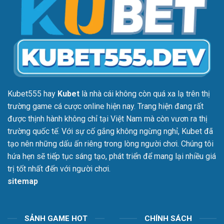
Kubet555 hay
Kubet
là nhà cái không còn quá xa lạ trên thị
trường game cá cược online hiện nay. Trang hiện đang rất
được thịnh hành không chỉ tại Việt Nam mà còn vươn ra thị
trường quốc tế. Với sự cố gắng không ngừng nghỉ, Kubet đã
tạo nên những dấu ấn riêng trong lòng người chơi. Chúng tôi
hứa hẹn sẽ tiếp tục sáng tạo, phát triển để mang lại nhiều giá
trị tốt nhất đến với người chơi.
sitemap
SẢNH GAME HOT
CHÍNH SÁCH