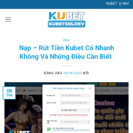
Bỏ
KUBET 🥇 NHÀ CÁI CÁ 
qua
nội
dung
FAQ
Nạp – Rút Tiền Kubet Có Nhanh
Không Và Những Điều Cần Biết
ĐĂNG VÀO
08/04/2025
BỞI
08
Th4