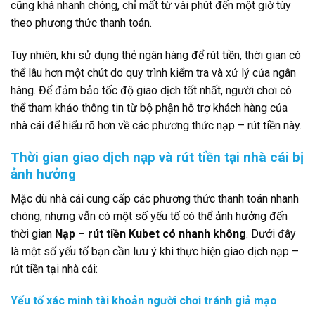
cũng khá nhanh chóng, chỉ mất từ vài phút đến một giờ tùy
theo phương thức thanh toán.
Tuy nhiên, khi sử dụng thẻ ngân hàng để rút tiền, thời gian có
thể lâu hơn một chút do quy trình kiểm tra và xử lý của ngân
hàng. Để đảm bảo tốc độ giao dịch tốt nhất, người chơi có
thể tham khảo thông tin từ bộ phận hỗ trợ khách hàng của
nhà cái để hiểu rõ hơn về các phương thức nạp – rút tiền này.
Thời gian giao dịch nạp và rút tiền tại nhà cái bị
ảnh hưởng
Mặc dù nhà cái cung cấp các phương thức thanh toán nhanh
chóng, nhưng vẫn có một số yếu tố có thể ảnh hưởng đến
thời gian
Nạp – rút tiền Kubet có nhanh không
. Dưới đây
là một số yếu tố bạn cần lưu ý khi thực hiện giao dịch nạp –
rút tiền tại nhà cái:
Yếu tố xác minh tài khoản người chơi tránh giả mạo