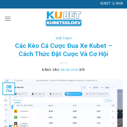
Bỏ
KUBET 🥇 NHÀ CÁI CÁ C
qua
nội
dung
THỂ THAO
Các Kèo Cá Cược Đua Xe Kubet –
Cách Thức Đặt Cược Và Cơ Hội
ĐĂNG VÀO
08/04/2025
BỞI
08
Th4