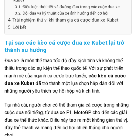
Kubet
Điều kiện thời tiết và đường đua trong các cuộc đua xe
Đội đua và kỹ thuật của xe ảnh hưởng đến cơ hội
Trải nghiệm thú vị khi tham gia cá cược đua xe Kubet
Lời kết
Tại sao các kèo cá cược đua xe Kubet lại trở
thành xu hướng
Đua xe là môn thể thao tốc độ đầy kịch tính và không thể
thiếu trong các sự kiện thể thao quốc tế. Với sự phát triển
mạnh mẽ của ngành cá cược trực tuyến,
các kèo cá cược
đua xe Kubet
đã trở thành một lựa chọn hấp dẫn đối với
những người yêu thích sự hồi hộp và kịch tính.
Tại nhà cái, người chơi có thể tham gia cá cược trong những
cuộc đua nổi tiếng, từ đua xe F1, MotoGP cho đến các giải
đua xe thể thức khác. Điều này tạo ra một không gian thú vị,
đầy thử thách và mang đến cơ hội chiến thắng cho người
chơi.