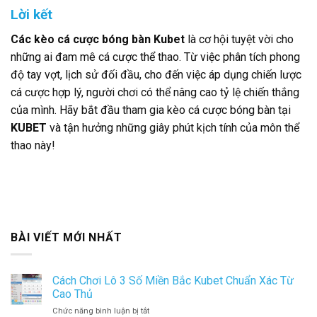
Lời kết
Các kèo cá cược bóng bàn Kubet
là cơ hội tuyệt vời cho
những ai đam mê cá cược thể thao. Từ việc phân tích phong
độ tay vợt, lịch sử đối đầu, cho đến việc áp dụng chiến lược
cá cược hợp lý, người chơi có thể nâng cao tỷ lệ chiến thắng
của mình. Hãy bắt đầu tham gia kèo cá cược bóng bàn tại
KUBET
và tận hưởng những giây phút kịch tính của môn thể
thao này!
BÀI VIẾT MỚI NHẤT
Cách Chơi Lô 3 Số Miền Bắc Kubet Chuẩn Xác Từ
Cao Thủ
Chức năng bình luận bị tắt
ở