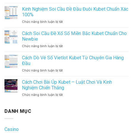
Cách
Chơi
Kinh Nghiệm Soi Cầu Đề Đầu Đuôi Kubet Chuẩn Xác
Lô
100%
3
Chức năng bình luận bị tắt
ở
Số
Kinh
Miền
Nghiệm
Cách Soi Cầu Đề Xổ Số Miền Bắc Kubet Chuẩn Cho
Bắc
Soi
Kubet
Newbie
Cầu
Chuẩn
Chức năng bình luận bị tắt
ở
Đề
Xác
Cách
Đầu
Từ
Soi
Cách Dò Vé Số Vietlot Kubet Từ Chuyên Gia Hàng
Đuôi
Cao
Cầu
Kubet
Đầu
Thủ
Đề
Chuẩn
Chức năng bình luận bị tắt
ở
Xổ
Xác
Cách
Số
100%
Dò
Cách Chơi Bài Úp Kubet – Luật Chơi Và Kinh
Miền
Vé
Bắc
Nghiệm Chiến Thắng
Số
Kubet
Chức năng bình luận bị tắt
ở
Vietlot
Chuẩn
Cách
Kubet
Cho
Chơi
Từ
Newbie
Bài
DANH MỤC
Chuyên
Úp
Gia
Kubet
Hàng
–
Đầu
Casino
Luật