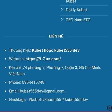
Kubet
Đại lý Kubet
CEO Nam ETO
LIÊN HỆ
Thương hiệu:
Kubet hoặc
kubet555 dev
Website:
https://9-7.us.com/
Địa chỉ:
74 phường 7, Phường 7, Quận 3, Hồ Chí Minh,
Việt Nam
Phone:
0954415748
Email:
kubet555dev@gmail.com
Hashtags : #kubet #kubet555 #kubet555dev