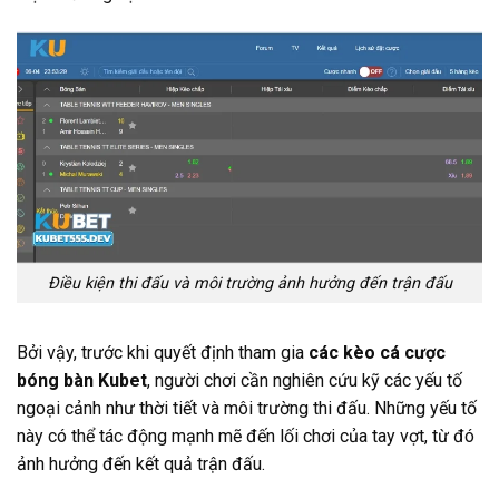
Điều kiện thi đấu và môi trường ảnh hưởng đến trận đấu
Bởi vậy, trước khi quyết định tham gia
các kèo cá cược
bóng bàn Kubet
, người chơi cần nghiên cứu kỹ các yếu tố
ngoại cảnh như thời tiết và môi trường thi đấu. Những yếu tố
này có thể tác động mạnh mẽ đến lối chơi của tay vợt, từ đó
ảnh hưởng đến kết quả trận đấu.