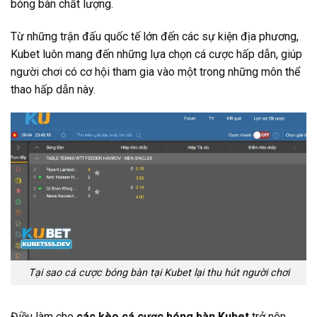
bóng bàn chất lượng.
Từ những trận đấu quốc tế lớn đến các sự kiện địa phương,
Kubet luôn mang đến những lựa chọn cá cược hấp dẫn, giúp
người chơi có cơ hội tham gia vào một trong những môn thể
thao hấp dẫn này.
Tại sao cá cược bóng bàn tại Kubet lại thu hút người chơi
Điều làm cho
các kèo cá cược bóng bàn Kubet
trở nên