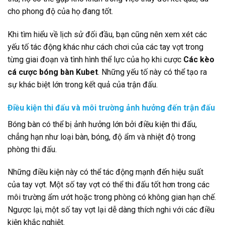
cho phong độ của họ đang tốt.
Khi tìm hiểu về lịch sử đối đầu, bạn cũng nên xem xét các
yếu tố tác động khác như cách chơi của các tay vợt trong
từng giai đoạn và tình hình thể lực của họ khi cược
Các kèo
cá cược bóng bàn Kubet
. Những yếu tố này có thể tạo ra
sự khác biệt lớn trong kết quả của trận đấu.
Điều kiện thi đấu và môi trường ảnh hưởng đến trận đấu
Bóng bàn có thể bị ảnh hưởng lớn bởi điều kiện thi đấu,
chẳng hạn như loại bàn, bóng, độ ẩm và nhiệt độ trong
phòng thi đấu.
Những điều kiện này có thể tác động mạnh đến hiệu suất
của tay vợt. Một số tay vợt có thể thi đấu tốt hơn trong các
môi trường ẩm ướt hoặc trong phòng có không gian hạn chế.
Ngược lại, một số tay vợt lại dễ dàng thích nghi với các điều
kiện khắc nghiệt.