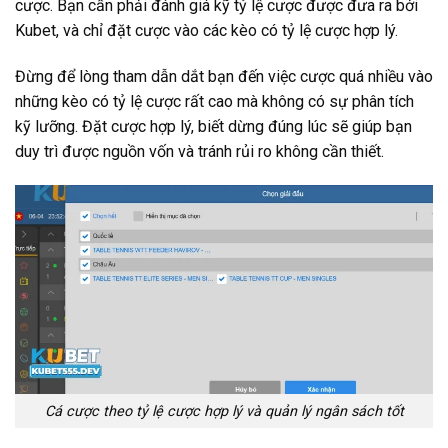
cược. Bạn cần phải đánh giá kỹ tỷ lệ cược được đưa ra bởi
Kubet, và chỉ đặt cược vào các kèo có tỷ lệ cược hợp lý.
Đừng để lòng tham dẫn dắt bạn đến việc cược quá nhiều vào
những kèo có tỷ lệ cược rất cao mà không có sự phân tích
kỹ lưỡng. Đặt cược hợp lý, biết dừng đúng lúc sẽ giúp bạn
duy trì được nguồn vốn và tránh rủi ro không cần thiết.
Cá cược theo tỷ lệ cược hợp lý và quản lý ngân sách tốt