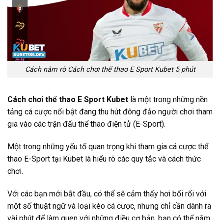
Cách nắm rõ Cách chơi thể thao E Sport Kubet 5 phút
Cách chơi thể thao E Sport Kubet
là một trong những nền
tảng cá cược nổi bật đang thu hút đông đảo người chơi tham
gia vào các trận đấu thể thao điện tử (E-Sport).
Một trong những yếu tố quan trọng khi tham gia cá cược thể
thao E-Sport tại Kubet là hiểu rõ các quy tắc và cách thức
chơi.
Với các bạn mới bắt đầu, có thể sẽ cảm thấy hơi bối rối với
một số thuật ngữ và loại kèo cá cược, nhưng chỉ cần dành ra
vài phút để làm quen với những điều cơ bản, bạn có thể nắm