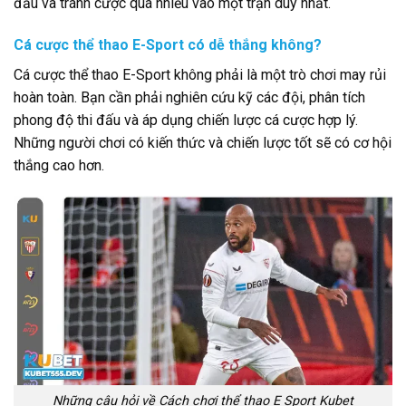
đấu và tránh cược quá nhiều vào một trận duy nhất.
Cá cược thể thao E-Sport có dễ thắng không?
Cá cược thể thao E-Sport không phải là một trò chơi may rủi
hoàn toàn. Bạn cần phải nghiên cứu kỹ các đội, phân tích
phong độ thi đấu và áp dụng chiến lược cá cược hợp lý.
Những người chơi có kiến thức và chiến lược tốt sẽ có cơ hội
thắng cao hơn.
Những câu hỏi về Cách chơi thể thao E Sport Kubet