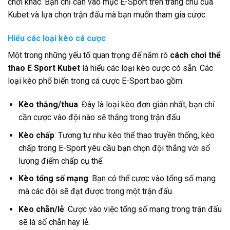
chơi khác. Bạn chỉ cần vào mục E-Sport trên trang chủ của
Kubet và lựa chọn trận đấu mà bạn muốn tham gia cược.
Hiểu các loại kèo cá cược
Một trong những yếu tố quan trọng để nắm rõ
cách chơi thể
thao E Sport Kubet
là hiểu các loại kèo cược có sẵn. Các
loại kèo phổ biến trong cá cược E-Sport bao gồm:
Kèo thắng/thua
: Đây là loại kèo đơn giản nhất, bạn chỉ
cần cược vào đội nào sẽ thắng trong trận đấu.
Kèo chấp
: Tương tự như kèo thể thao truyền thống, kèo
chấp trong E-Sport yêu cầu bạn chọn đội thắng với số
lượng điểm chấp cụ thể.
Kèo tổng số mạng
: Bạn có thể cược vào tổng số mạng
mà các đội sẽ đạt được trong một trận đấu.
Kèo chẵn/lẻ
: Cược vào việc tổng số mạng trong trận đấu
sẽ là số chẵn hay lẻ.