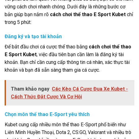
vững cách chơi nhanh chóng. Dưới đây là những bước cơ
bản giúp bạn nắm rõ
cách chơi thể thao E Sport Kubet
chỉ
trong 5 phút:
Đăng ký và tạo tài khoản
Để bắt đầu chơi cá cược thể thao bằng
cách chơi thể thao
E Sport Kubet
, việc đầu tiên bạn cần làm là đăng ký tài
khoản. Bạn chỉ cần cung cấp thông tin cá nhân, xác thực tài
khoản và bạn đã sẵn sàng tham gia cá cược.
Tham khảo ngay
Các Kèo Cá Cược Đua Xe Kubet -
Cách Thức Đặt Cược Và Cơ Hội
Chọn môn thể thao E-Sport yêu thích
Kubet cung cấp nhiều môn thể thao E-Sport phổ biến như
Liên Minh Huyền Thoại, Dota 2, CS:GO, Valorant và nhiều trò