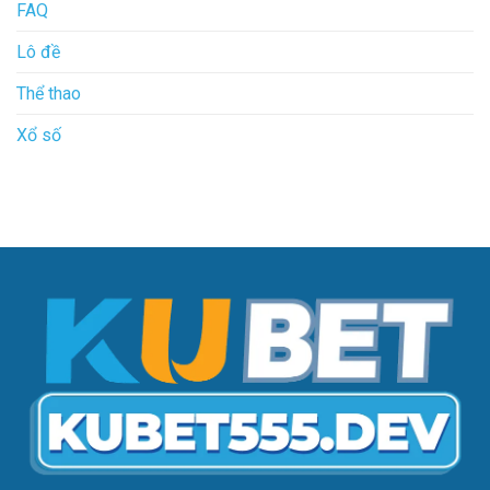
FAQ
Và
Kinh
Nghiệm
Lô đề
Chiến
Thắng
Thể thao
Xổ số