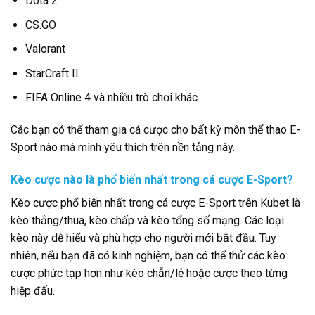
Dota 2
CS:GO
Valorant
StarCraft II
FIFA Online 4 và nhiều trò chơi khác.
Các bạn có thể tham gia cá cược cho bất kỳ môn thể thao E-
Sport nào mà mình yêu thích trên nền tảng này.
Kèo cược nào là phổ biến nhất trong cá cược E-Sport?
Kèo cược phổ biến nhất trong cá cược E-Sport trên Kubet là
kèo thắng/thua, kèo chấp và kèo tổng số mạng. Các loại
kèo này dễ hiểu và phù hợp cho người mới bắt đầu. Tuy
nhiên, nếu bạn đã có kinh nghiệm, bạn có thể thử các kèo
cược phức tạp hơn như kèo chẵn/lẻ hoặc cược theo từng
hiệp đấu.