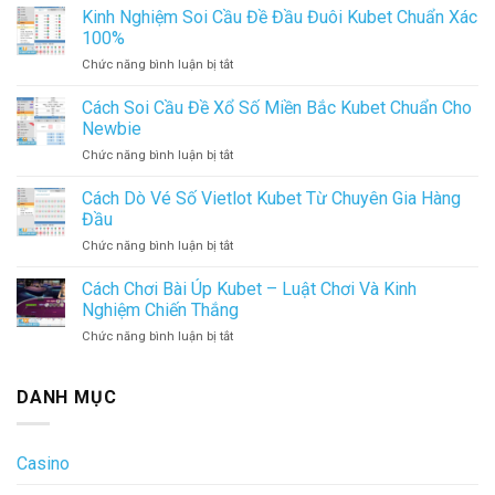
Chơi
Kinh Nghiệm Soi Cầu Đề Đầu Đuôi Kubet Chuẩn Xác
Lô
100%
3
Chức năng bình luận bị tắt
ở
Số
Kinh
Miền
Nghiệm
Cách Soi Cầu Đề Xổ Số Miền Bắc Kubet Chuẩn Cho
Bắc
Soi
Kubet
Newbie
Cầu
Chuẩn
Chức năng bình luận bị tắt
ở
Đề
Xác
Cách
Đầu
Từ
Soi
Cách Dò Vé Số Vietlot Kubet Từ Chuyên Gia Hàng
Đuôi
Cao
Cầu
Kubet
Đầu
Thủ
Đề
Chuẩn
Chức năng bình luận bị tắt
ở
Xổ
Xác
Cách
Số
100%
Dò
Cách Chơi Bài Úp Kubet – Luật Chơi Và Kinh
Miền
Vé
Bắc
Nghiệm Chiến Thắng
Số
Kubet
Chức năng bình luận bị tắt
ở
Vietlot
Chuẩn
Cách
Kubet
Cho
Chơi
Từ
Newbie
Bài
DANH MỤC
Chuyên
Úp
Gia
Kubet
Hàng
–
Đầu
Casino
Luật
Chơi