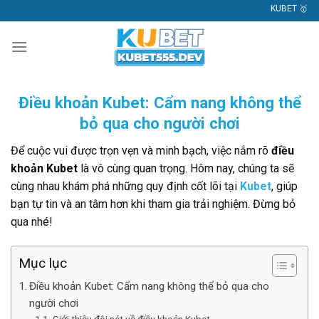
Bỏ
KUBET 🥇 NHÀ CÁ
qua
nội
dung
Điều khoản Kubet: Cẩm nang không thể
bỏ qua cho người chơi
Để cuộc vui được trọn vẹn và minh bạch, việc nắm rõ
điều
khoản Kubet
là vô cùng quan trọng. Hôm nay, chúng ta sẽ
cùng nhau khám phá những quy định cốt lõi tại
Kubet
, giúp
bạn tự tin và an tâm hơn khi tham gia trải nghiệm. Đừng bỏ
qua nhé!
Mục lục
Điều khoản Kubet: Cẩm nang không thể bỏ qua cho
người chơi
Giới thiệu đôi nét về điều khoản Kubet