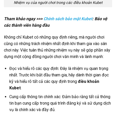
Nhiệm vụ của người chơi trong các điều khoản Kubet
Tham khảo ngay >>>
Chính sách bảo mật Kubet
: Bảo vệ
các thành viên hàng đầu
Không chỉ Kubet có những quy định riêng, mà người chơi
cũng có những trách nhiệm nhất định khi tham gia vào sân
chơi này. Việc tuân thủ những nhiệm vụ này sẽ góp phần xây
dựng một cộng đồng người chơi văn minh và lành mạnh:
Đọc và hiểu rõ các quy định: Đây là nhiệm vụ quan trọng
nhất. Trước khi bắt đầu tham gia, hãy dành thời gian đọc
kỹ và hiểu rõ tất cả các quy định trong
điều khoản
Kubet
.
Cung cấp thông tin chính xác: Đảm bảo rằng tất cả thông
tin bạn cung cấp trong quá trình đăng ký và sử dụng dịch
vụ là chính xác và đầy đủ.