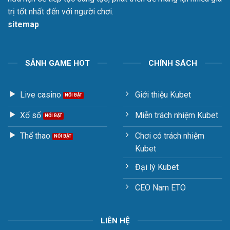
trị tốt nhất đến với người chơi.
sitemap
SẢNH GAME HOT
CHÍNH SÁCH
Live casino
Giới thiệu Kubet
Xổ số
Miễn trách nhiệm Kubet
Thể thao
Chơi có trách nhiệm
Kubet
Đại lý Kubet
CEO Nam ETO
LIÊN HỆ