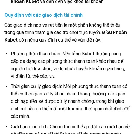
khoản Kubet
và dẫn đến việc khóa tài khoản.
Quy định với các giao dịch tài chính
Các giao dịch nạp và rút tiền là một phần không thể thiếu
trong quá trình tham gia các trò chơi trực tuyến.
Đ
iều khoản
Kubet
có những quy định cụ thể về vấn đề này:
Phương thức thanh toán: Nền tảng Kubet thường cung
cấp đa dạng các phương thức thanh toán khác nhau để
người chơi lựa chọn, ví dụ như chuyển khoản ngân hàng,
ví điện tử, thẻ cào, v.v.
Thời gian xử lý giao dịch: Mỗi phương thức thanh toán có
thể có thời gian xử lý khác nhau. Thông thường, các giao
dịch nạp tiền sẽ được xử lý nhanh chóng, trong khi giao
dịch rút tiền có thể mất một khoảng thời gian nhất định để
xác minh.
Giới hạn giao dịch: Chúng tôi có thể áp đặt các giới hạn về