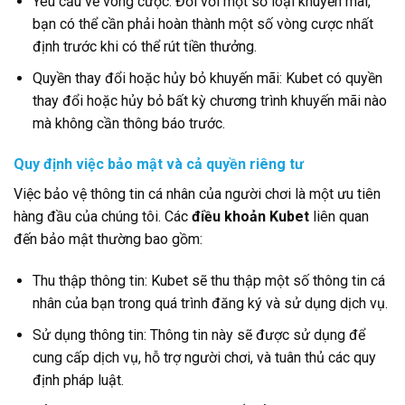
Yêu cầu về vòng cược: Đối với một số loại khuyến mãi,
bạn có thể cần phải hoàn thành một số vòng cược nhất
định trước khi có thể rút tiền thưởng.
Quyền thay đổi hoặc hủy bỏ khuyến mãi: Kubet có quyền
thay đổi hoặc hủy bỏ bất kỳ chương trình khuyến mãi nào
mà không cần thông báo trước.
Quy định việc bảo mật và cả quyền riêng tư
Việc bảo vệ thông tin cá nhân của người chơi là một ưu tiên
hàng đầu của chúng tôi. Các
điều khoản Kubet
liên quan
đến bảo mật thường bao gồm:
Thu thập thông tin: Kubet sẽ thu thập một số thông tin cá
nhân của bạn trong quá trình đăng ký và sử dụng dịch vụ.
Sử dụng thông tin: Thông tin này sẽ được sử dụng để
cung cấp dịch vụ, hỗ trợ người chơi, và tuân thủ các quy
định pháp luật.