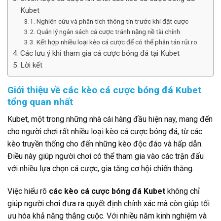
Kubet
Nghiên cứu và phân tích thông tin trước khi đặt cược
Quản lý ngân sách cá cược tránh nặng nề tài chính
Kết hợp nhiều loại kèo cá cược để có thể phân tán rủi ro
Các lưu ý khi tham gia cá cược bóng đá tại Kubet
Lời kết
Giới thiệu về các kèo cá cược bóng đá Kubet
tổng quan nhất
Kubet, một trong những nhà cái hàng đầu hiện nay, mang đến
cho người chơi rất nhiều loại kèo cá cược bóng đá, từ các
kèo truyền thống cho đến những kèo độc đáo và hấp dẫn.
Điều này giúp người chơi có thể tham gia vào các trận đấu
với nhiều lựa chọn cá cược, gia tăng cơ hội chiến thắng.
Việc hiểu rõ
các kèo cá cược bóng đá Kubet
không chỉ
giúp người chơi đưa ra quyết định chính xác mà còn giúp tối
ưu hóa khả năng thắng cuộc. Với nhiều năm kinh nghiệm và