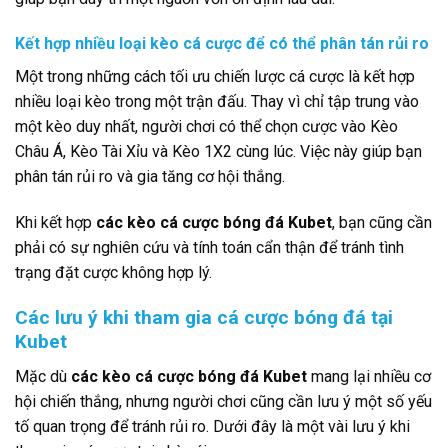
Kết hợp nhiều loại kèo cá cược để có thể phân tán rủi ro
Một trong những cách tối ưu chiến lược cá cược là kết hợp
nhiều loại kèo trong một trận đấu. Thay vì chỉ tập trung vào
một kèo duy nhất, người chơi có thể chọn cược vào Kèo
Châu Á, Kèo Tài Xỉu và Kèo 1X2 cùng lúc. Việc này giúp bạn
phân tán rủi ro và gia tăng cơ hội thắng.
Khi kết hợp
các kèo cá cược bóng đá Kubet
, bạn cũng cần
phải có sự nghiên cứu và tính toán cẩn thận để tránh tình
trạng đặt cược không hợp lý.
Các lưu ý khi tham gia cá cược bóng đá tại
Kubet
Mặc dù
các kèo cá cược bóng đá Kubet
mang lại nhiều cơ
hội chiến thắng, nhưng người chơi cũng cần lưu ý một số yếu
tố quan trọng để tránh rủi ro. Dưới đây là một vài lưu ý khi