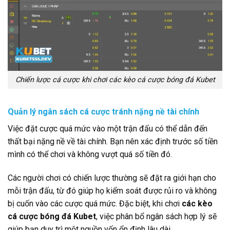
Chiến lược cá cược khi chơi các kèo cá cược bóng đá Kubet
Quản lý ngân sách cá cược tránh nặng nề tài chính
Việc đặt cược quá mức vào một trận đấu có thể dẫn đến
thất bại nặng nề về tài chính. Bạn nên xác định trước số tiền
mình có thể chơi và không vượt quá số tiền đó.
Các người chơi có chiến lược thường sẽ đặt ra giới hạn cho
mỗi trận đấu, từ đó giúp họ kiểm soát được rủi ro và không
bị cuốn vào các cược quá mức. Đặc biệt, khi chơi
các kèo
cá cược bóng đá Kubet
, việc phân bổ ngân sách hợp lý sẽ
giúp bạn duy trì một nguồn vốn ổn định lâu dài.