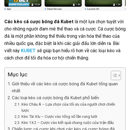
Các kèo cá cược bóng đá Kubet
là một lựa chọn tuyệt vời
cho những người đam mê thể thao và cá cược. Cá cược bóng
đá là một phần không thể thiếu trong văn hóa thể thao của
nhiều quốc gia, đặc biệt là khi các giải đấu lớn diễn ra. Bài
viết này
KUBET
sẽ giúp bạn hiểu rõ hơn về các loại kèo và
cách chơi để tối đa hóa cơ hội chiến thắng.
Mục lục
Giới thiệu về các kèo cá cược bóng đá Kubet tổng quan
nhất
Các loại kèo cá cược bóng đá Kubet phổ biến
Kèo Châu Á – Lựa chọn của tối ưu của người chơi chiến
lược
Kèo Tài Xỉu – Cược vào tổng số lần rung lưới
Kèo 1X2 – Cược vào kết quả chung cuộc của trận đấu
Chiến lược cá cược khi chơi các kèo cá cược bóng đá