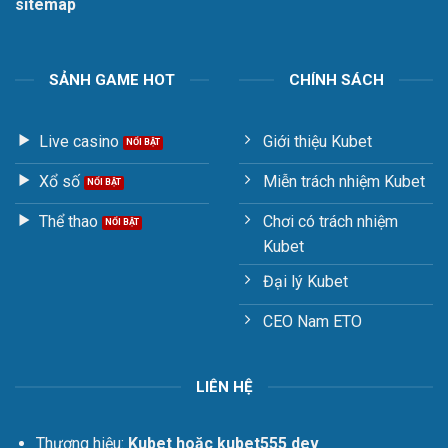
sitemap
SẢNH GAME HOT
CHÍNH SÁCH
Live casino
Giới thiệu Kubet
Xổ số
Miễn trách nhiệm Kubet
Thể thao
Chơi có trách nhiệm
Kubet
Đại lý Kubet
CEO Nam ETO
LIÊN HỆ
Thương hiệu:
Kubet hoặc
kubet555 dev