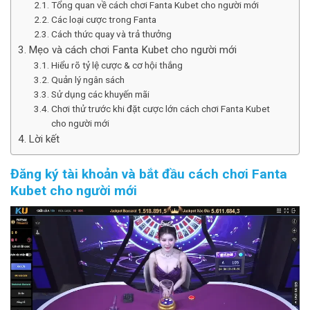
Tổng quan về cách chơi Fanta Kubet cho người mới
Các loại cược trong Fanta
Cách thức quay và trả thưởng
Mẹo và cách chơi Fanta Kubet cho người mới
Hiểu rõ tỷ lệ cược & cơ hội thắng
Quản lý ngân sách
Sử dụng các khuyến mãi
Chơi thử trước khi đặt cược lớn cách chơi Fanta Kubet
cho người mới
Lời kết
Đăng ký tài khoản và bắt đầu cách chơi Fanta
Kubet cho người mới