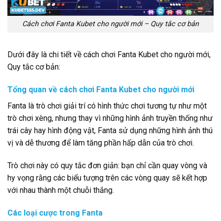
Cách chơi Fanta Kubet cho người mới – Quy tắc cơ bản
Dưới đây là chi tiết về cách chơi Fanta Kubet cho người mới,
Quy tắc cơ bản:
Tổng quan về cách chơi Fanta Kubet cho người mới
Fanta là trò chơi giải trí có hình thức chơi tương tự như một
trò chơi xèng, nhưng thay vì những hình ảnh truyền thống như
trái cây hay hình động vật, Fanta sử dụng những hình ảnh thú
vị và dễ thương để làm tăng phần hấp dẫn của trò chơi.
Trò chơi này có quy tắc đơn giản: bạn chỉ cần quay vòng và
hy vọng rằng các biểu tượng trên các vòng quay sẽ kết hợp
với nhau thành một chuỗi thắng.
Các loại cược trong Fanta