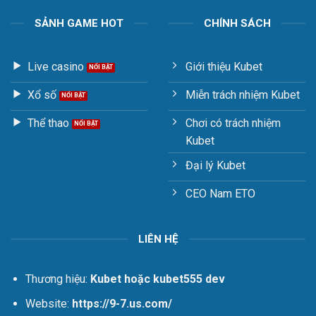
SẢNH GAME HOT
CHÍNH SÁCH
Live casino
Giới thiệu Kubet
Xổ số
Miễn trách nhiệm Kubet
Thể thao
Chơi có trách nhiệm
Kubet
Đại lý Kubet
CEO Nam ETO
LIÊN HỆ
Thương hiệu:
Kubet hoặc
kubet555 dev
Website:
https://9-7.us.com/