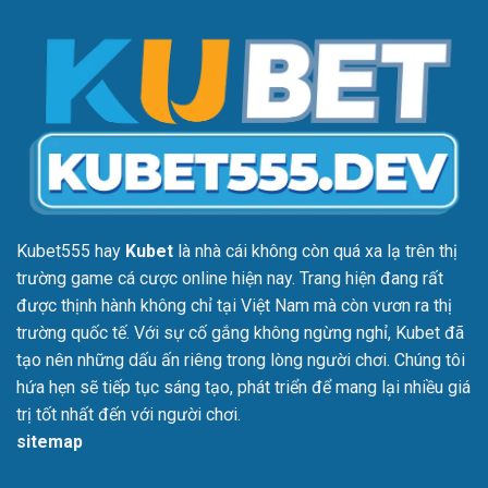
Kubet555 hay
Kubet
là nhà cái không còn quá xa lạ trên thị
trường game cá cược online hiện nay. Trang hiện đang rất
được thịnh hành không chỉ tại Việt Nam mà còn vươn ra thị
trường quốc tế. Với sự cố gắng không ngừng nghỉ, Kubet đã
tạo nên những dấu ấn riêng trong lòng người chơi. Chúng tôi
hứa hẹn sẽ tiếp tục sáng tạo, phát triển để mang lại nhiều giá
trị tốt nhất đến với người chơi.
sitemap