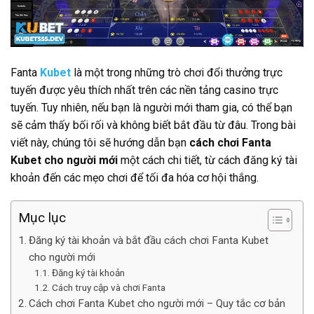
Fanta
Kubet
là một trong những trò chơi đổi thưởng trực
tuyến được yêu thích nhất trên các nền tảng casino trực
tuyến. Tuy nhiên, nếu bạn là người mới tham gia, có thể bạn
sẽ cảm thấy bối rối và không biết bắt đầu từ đâu. Trong bài
viết này, chúng tôi sẽ hướng dẫn bạn
cách chơi Fanta
Kubet cho người mới
một cách chi tiết, từ cách đăng ký tài
khoản đến các mẹo chơi để tối đa hóa cơ hội thắng.
Mục lục
Đăng ký tài khoản và bắt đầu cách chơi Fanta Kubet
cho người mới
Đăng ký tài khoản
Cách truy cập và chơi Fanta
Cách chơi Fanta Kubet cho người mới – Quy tắc cơ bản