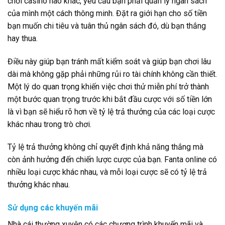
chơi casino nào khác, yêu cầu bạn phải quản lý ngân sách
của mình một cách thông minh. Đặt ra giới hạn cho số tiền
bạn muốn chi tiêu và tuân thủ ngân sách đó, dù bạn thắng
hay thua.
Điều này giúp bạn tránh mất kiểm soát và giúp bạn chơi lâu
dài mà không gặp phải những rủi ro tài chính không cần thiết.
Một lý do quan trọng khiến việc chơi thử miễn phí trở thành
một bước quan trọng trước khi bắt đầu cược với số tiền lớn
là vì bạn sẽ hiểu rõ hơn về tỷ lệ trả thưởng của các loại cược
khác nhau trong trò chơi.
Tỷ lệ trả thưởng không chỉ quyết định khả năng thắng mà
còn ảnh hưởng đến chiến lược cược của bạn. Fanta online có
nhiều loại cược khác nhau, và mỗi loại cược sẽ có tỷ lệ trả
thưởng khác nhau.
Sử dụng các khuyến mãi
Nhà cái thường xuyên có các chương trình khuyến mãi và